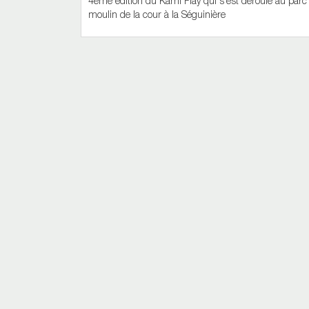
4ème édition du Kami Play qui s'est déroulé au parc o
moulin de la cour à la Séguinière