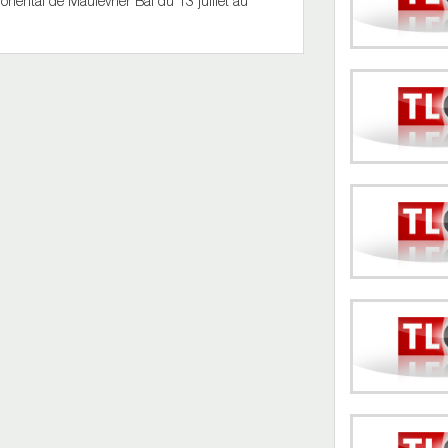
riental de Maulévrier Bal du 13 juillet au