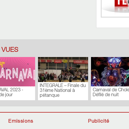
 VUES
TOUR DES
CONSEIL MUNICIPAL
7
Jour
COMMUNES_N171
EXTRAORDINAIRE –
Sep
Batistyl
FÉVRIER 2019
Emissions
Publicité