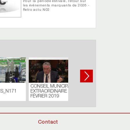
Pour la période estivale, retour sur
les événements marquants de 2026 -
Retro actu N02
03
Carnaval de Cholet -
Défilé de jour
Contact