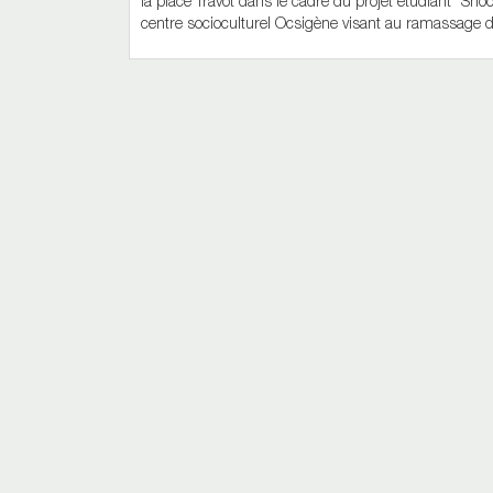
la place Travot dans le cadre du projet étudiant "Shoo
centre socioculturel Ocsigène visant au ramassage