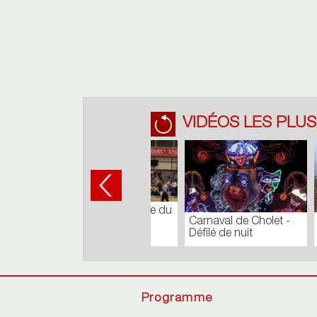
VIDÉOS LES PLUS
TOUR
Journal du Lundi 27
COMM
Août 2018
Batisty
Programme