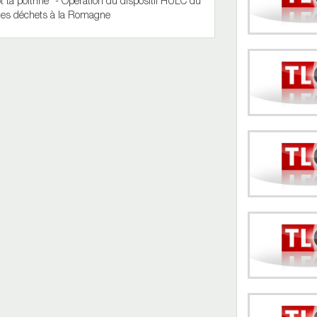
t ta poitrine" - Opération du dispositif HULC du
 des déchets à la Romagne