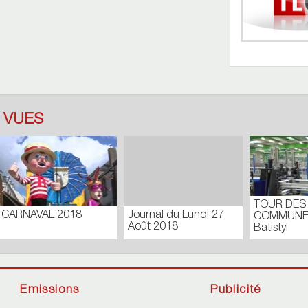
 VUES
 DES
CONSEIL MUNICIPAL
Journal du Lundi 
UNES_N171
EXTRAORDINAIRE –
Septembre 2018
l
FÉVRIER 2019
Emissions
Publicité