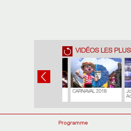
VIDÉOS LES PLUS
TOUR
Journal du Lundi 27
COMM
Août 2018
Batisty
Programme