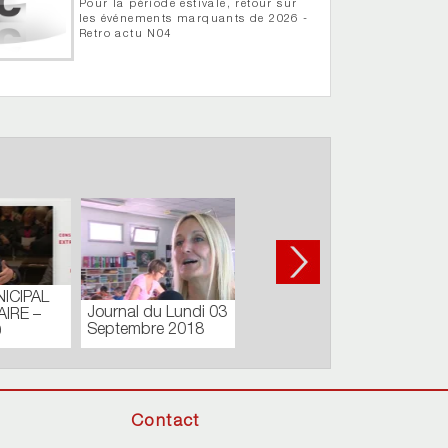
Pour la période estivale, retour sur
les événements marquants de 2026 -
Retro actu N04
03
Carnaval de Cholet -
Défilé de jour
Contact