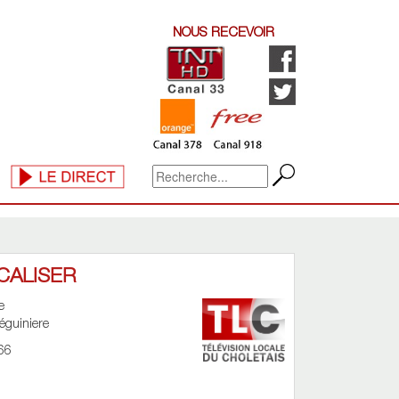
NOUS RECEVOIR
CALISER
e
éguiniere
66