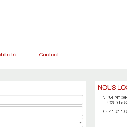
blicité
Contact
NOUS LO
3, rue Ampèr
49280 La S
02 41 62 16 