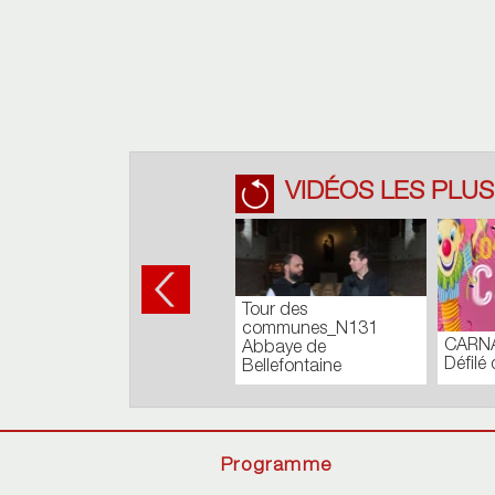
VIDÉOS LES PLUS
– Finale du
Carnaval de Cholet -
CARNAVAL 2018
onal à
Défilé de nuit
Programme