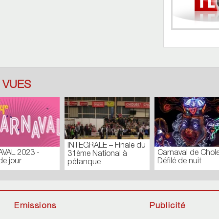
 VUES
TOUR DES
CONSEIL
Journal du Lundi 27
COMMUNES_N171
EXTRAOR
Août 2018
Batistyl
FÉVRIER
Emissions
Publicité