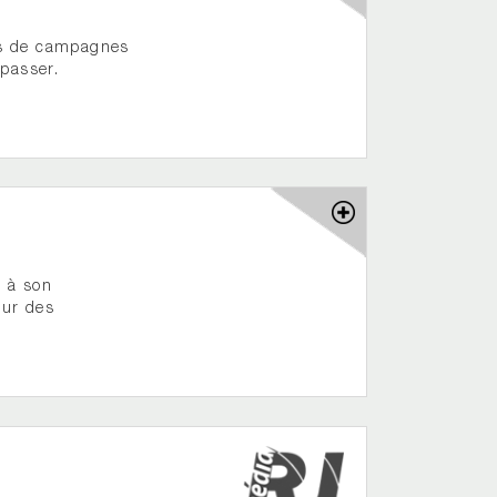
as de campagnes
 passer.
t à son
our des