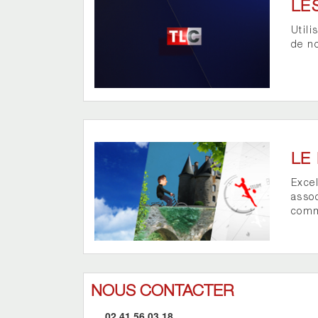
LE
Util
de no
LE
Excel
asso
comm
NOUS CONTACTER
02.41.56.03.18