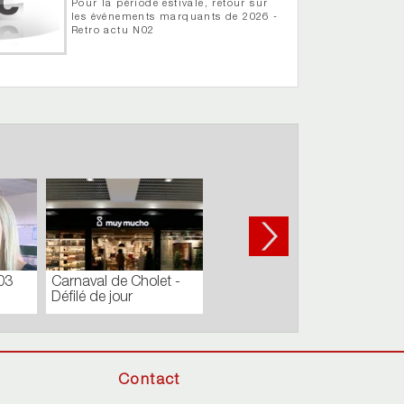
Pour la période estivale, retour sur
les événements marquants de 2026 -
Retro actu N02
03
Carnaval de Cholet -
Défilé de jour
Contact