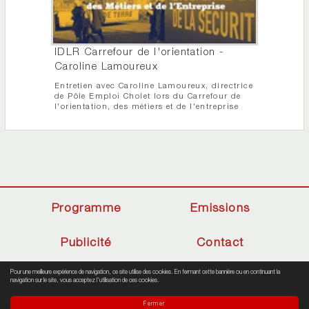
IDLR Carrefour de l'orientation -
Caroline Lamoureux
Entretien avec Caroline Lamoureux, directrice
de Pôle Emploi Cholet lors du Carrefour de
l'orientation, des métiers et de l'entreprise
Programme
Emissions
Publicité
Contact
Pour une meilleure expérience de navigation, ce site utilise des cookies. En fermant cette bannière ou en continuant la
navigation sur le site, vous acceptez l'utilisation de ces cookies.
Mentions légales
| Site réalisé et hébergé par
Ateris
Informatique
Fermer