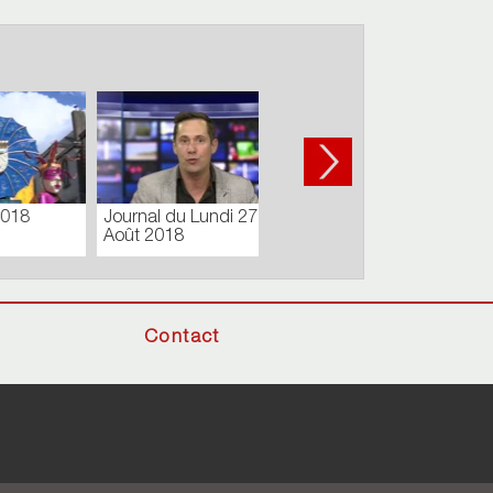
03
Carnaval de Cholet -
Défilé de jour
Contact