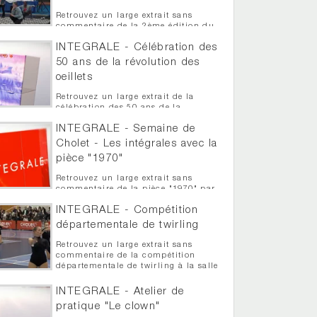
Retrouvez un large extrait sans
commentaire de la 2ème édition du
Breakdance Battle de Toutlemonde
INTEGRALE - Célébration des
50 ans de la révolution des
oeillets
Retrouvez un large extrait de la
célébration des 50 ans de la
révolution des oeillets à Trémentines
INTEGRALE - Semaine de
Cholet - Les intégrales avec la
pièce "1970"
Retrouvez un large extrait sans
commentaire de la pièce "1970" par
Le Maringouin dans le cadre des
INTEGRALE - Compétition
intégrale de la semaine de Cholet
départementale de twirling
Retrouvez un large extrait sans
commentaire de la compétition
départementale de twirling à la salle
Auguste Grégoire
INTEGRALE - Atelier de
pratique "Le clown"