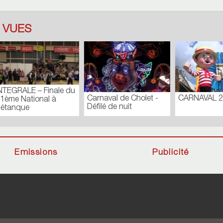
 VUES
 DES
CONSEIL MUNICIPAL
Journal du Lundi 
UNES_N171
EXTRAORDINAIRE –
Septembre 2018
l
FÉVRIER 2019
Emissions
Publicité