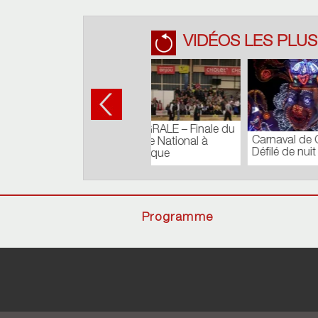
VIDÉOS LES PLUS
TOUR
Journal du Lundi 27
COMM
Août 2018
Batisty
Programme