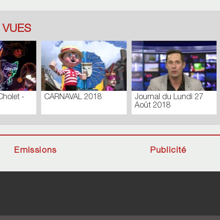
 VUES
 DES
CONSEIL MUNICIPAL
Journal du Lundi 
UNES_N171
EXTRAORDINAIRE –
Septembre 2018
l
FÉVRIER 2019
Emissions
Publicité