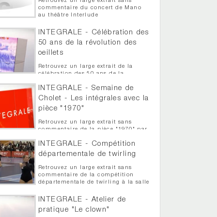
Retrouvez un large extrait sans
commentaire du concert de Mano
au théâtre Interlude
INTEGRALE - Célébration des
50 ans de la révolution des
oeillets
Retrouvez un large extrait de la
célébration des 50 ans de la
révolution des oeillets à Trémentines
INTEGRALE - Semaine de
Cholet - Les intégrales avec la
pièce "1970"
Retrouvez un large extrait sans
commentaire de la pièce "1970" par
Le Maringouin dans le cadre des
INTEGRALE - Compétition
intégrale de la semaine de Cholet
départementale de twirling
Retrouvez un large extrait sans
commentaire de la compétition
départementale de twirling à la salle
Auguste Grégoire
INTEGRALE - Atelier de
pratique "Le clown"