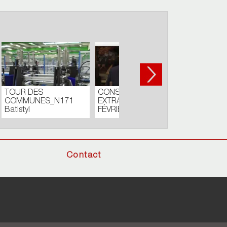
03
Carnaval de Cholet -
Défilé de jour
Contact