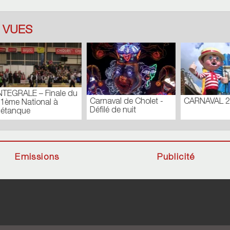
 VUES
 DES
CONSEIL MUNICIPAL
Journal du Lundi 
UNES_N171
EXTRAORDINAIRE –
Septembre 2018
l
FÉVRIER 2019
Emissions
Publicité