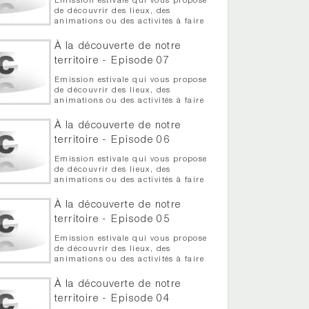
Emission estivale qui vous propose
de découvrir des lieux, des
animations ou des activités à faire
en cette période estivale - Episode
08 - La ferme Ani'May au May-sur-
À la découverte de notre
Èvre
territoire - Episode 07
Emission estivale qui vous propose
de découvrir des lieux, des
animations ou des activités à faire
en cette période estivale - Episode
07 - Le château de Mortagne-sur-
À la découverte de notre
Sèvre
territoire - Episode 06
Emission estivale qui vous propose
de découvrir des lieux, des
animations ou des activités à faire
en cette période estivale - Episode
06 - Les brêles Anjouées à Tigné
À la découverte de notre
territoire - Episode 05
Emission estivale qui vous propose
de découvrir des lieux, des
animations ou des activités à faire
en cette période estivale - Episode
05 - Le zoo de la Boissière du Doré
À la découverte de notre
territoire - Episode 04