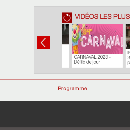
VIDÉOS LES PLUS
TOUR
Journal du Lundi 27
COMM
Août 2018
Batisty
Programme