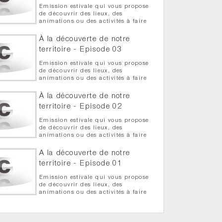
Emission estivale qui vous propose
de découvrir des lieux, des
animations ou des activités à faire
en cette période estivale - Episode
04 - Balade en toue cabane sur la
À la découverte de notre
Loire
territoire - Episode 03
Emission estivale qui vous propose
de découvrir des lieux, des
animations ou des activités à faire
en cette période estivale - Episode
03 - Prestige et collection
À la découverte de notre
automobiles à Jallais
territoire - Episode 02
Emission estivale qui vous propose
de découvrir des lieux, des
animations ou des activités à faire
en cette période estivale - Episode
02 - Le cluedo géant au château de
A la découverte de notre
la Tourlandy
territoire - Episode 01
Emission estivale qui vous propose
de découvrir des lieux, des
animations ou des activités à faire
en cette période estivale Episode 01
- La course à pied